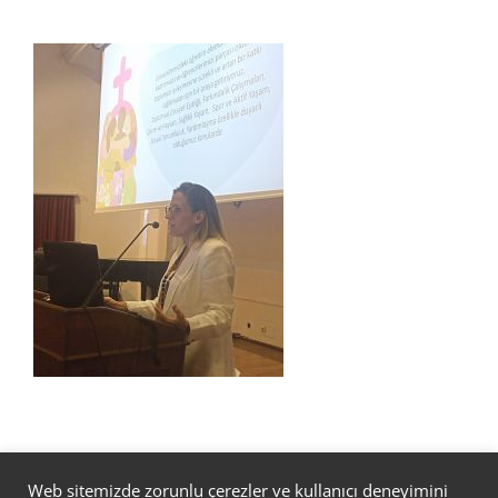
Web sitemizde zorunlu çerezler ve kullanıcı deneyimini